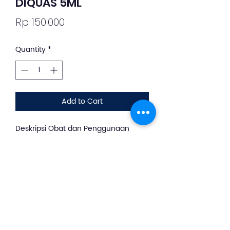
DIQUAS 5ML
Price
Rp 150.000
Quantity
*
Add to Cart
Deskripsi Obat dan Penggunaan
silahkan whatsapp ke +62 813-8889-
1961
Diquas merupakan obat yang
digunakan untuk mata kering terkait
dengan gangguan epitel
keratokonjungtiva yg menyertai
gangguan cairan lakrimal.