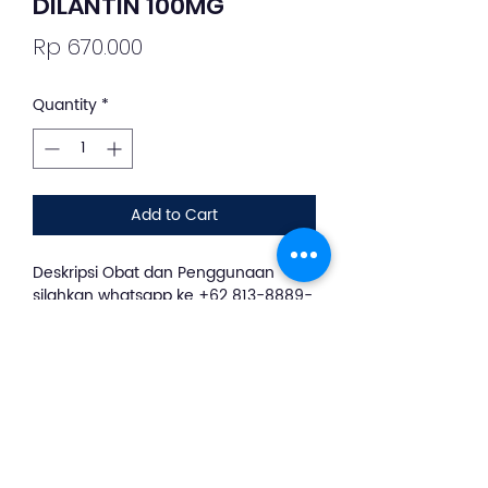
DILANTIN 100MG
Price
Rp 670.000
Quantity
*
Add to Cart
Deskripsi Obat dan Penggunaan
silahkan whatsapp ke +62 813-8889-
1961
Dilantin digunakan
untuk mengendalikan kejang tonik-
klonik umum (grand mal) dan kejang
parsial kompleks (psikomotor, lobus
temporalis) dan untuk pencegahan
dan pengobatan kejang yang terjadi