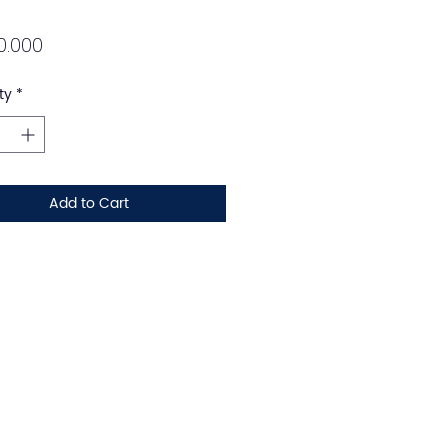
Price
0.000
ty
*
Add to Cart