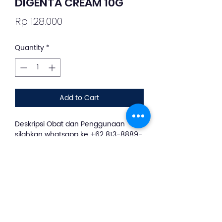
DIGENTA CREAM 10G
Price
Rp 128.000
Quantity
*
Add to Cart
Deskripsi Obat dan Penggunaan
silahkan whatsapp ke +62 813-8889-
1961
Obat ini digunakan untuk
pengobatan penyakit kulit seperti
inflamasi pada dermatosis yang peka
terhadap kortikosteroid dan disertai
oleh infeksi sekunder oleh bakteri
tertentu.