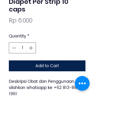
Diapet Per Strip 10
caps
Price
Rp 6.000
Quantity
*
Add to Cart
Deskripsi Obat dan Penggunaan
silahkan whatsapp ke +62 813-8889-
1961
DIAPET merupakan obat herbal yang
mengandung ekstrak daun jambu
biji, kunyit, buah mojokeling dan kulit
buah delima yang dikemas dalam
bentuk sediaan kapsul. Diapet