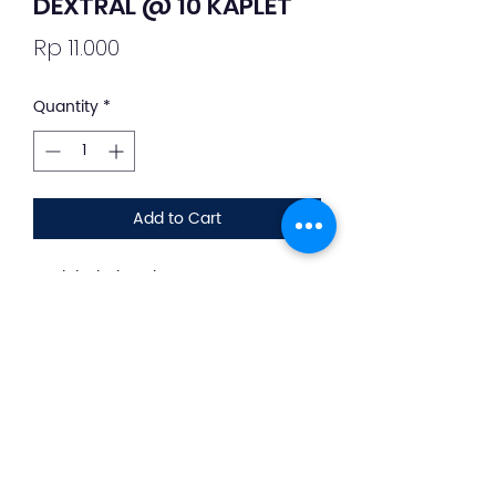
DEXTRAL @ 10 KAPLET
Price
Rp 11.000
Quantity
*
Add to Cart
Deskripsi Obat dan Penggunaan
silahkan whatsapp ke +62 813-8889-
1961
Obat ini digunakan untuk meredakan
batuk yang disertai gejala-gejala flu
seperti demam, sakit kepala, hidung
tersumbat, dan bersin-bersin.