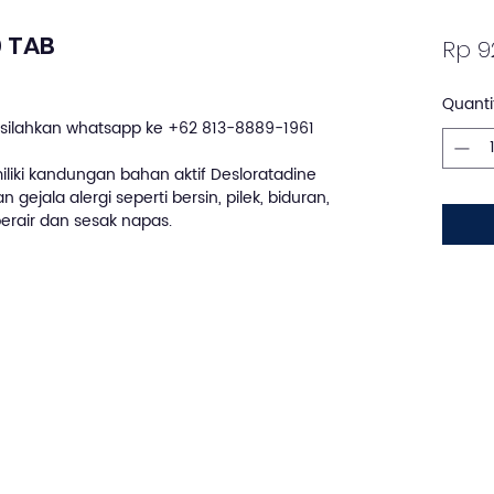
 TAB
Rp 9
Quanti
silahkan whatsapp ke +62 813-8889-1961
iki kandungan bahan aktif Desloratadine
ejala alergi seperti bersin, pilek, biduran,
erair dan sesak napas.