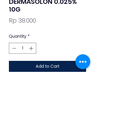
DERMASOLON 0.025%
10G
Price
Rp 38.000
Quantity
*
Add to Cart
Deskripsi Obat dan Penggunaan
silahkan whatsapp ke +62 813-8889-
1961
Dermasolon adalah salep untuk
meringankan dermatosis pada kulit
akibat alergi.