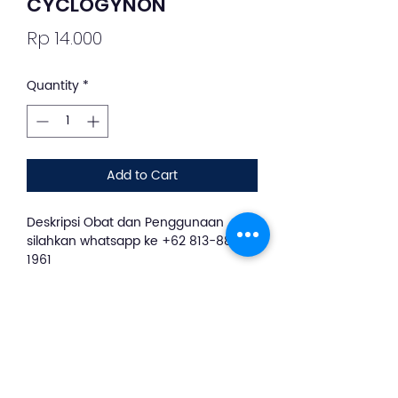
CYCLOGYNON
Price
Rp 14.000
Quantity
*
Add to Cart
Deskripsi Obat dan Penggunaan
silahkan whatsapp ke +62 813-8889-
1961
Cyclogynon bermanfaat
untuk menghambat ovulasi sehingga
kehamilan tidak terjadi. Selain itu,
secara tidak langsung obat akan
membantu Kamu dalam
merencanakan jumlah anak dan