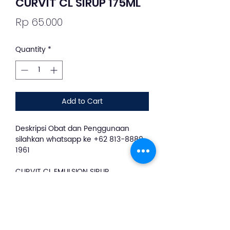
CURVIT CL SIRUP 175ML
Price
Rp 65.000
Quantity
*
Add to Cart
Deskripsi Obat dan Penggunaan
silahkan whatsapp ke +62 813-8889-
1961
CURVIT CL EMULSION SIRUP
merupakan suplemen yang
membantu memenuhi kebutuhan
vitamin anak pada masa
pertumbuhan dan membantu
memperbaiki nafsu makan pada