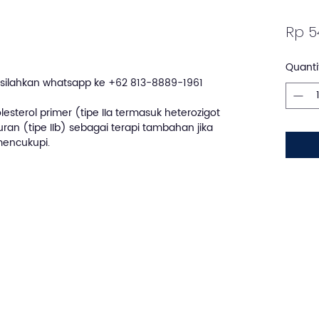
Rp 5
Quanti
silahkan whatsapp ke +62 813-8889-1961
lesterol primer (tipe IIa termasuk heterozigot
uran (tipe IIb) sebagai terapi tambahan jika
mencukupi.