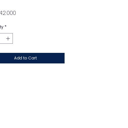
Price
42.000
ty
*
Add to Cart