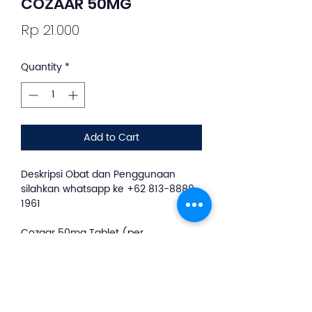
COZAAR 50MG
Price
Rp 21.000
Quantity
*
Add to Cart
Deskripsi Obat dan Penggunaan
silahkan whatsapp ke +62 813-8889-
1961
Cozaar 50mg Tablet (per
Tablet)Losartan menjaga agar
pembuluh darah tidak menyempit,
yang dapat menaikkan aliran darah
sehingga tekanan darahnya akan
turun. Cozaar digunakan