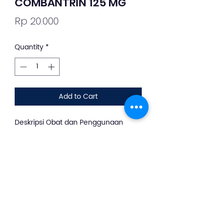
COMBANTRIN 125 MG
Price
Rp 20.000
Quantity
*
Add to Cart
Deskripsi Obat dan Penggunaan
silahkan whatsapp ke +62 813-8889-
1961
Combantrin® adalah obat
cacing yang bekerja
mengatasi:Cacing kremi (Enterobius
vermicularis) Cacing gelang (Ascaris
lumbricoides)