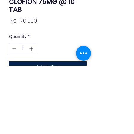
CLOFION 75MG @ 10
TAB
Price
Rp 170.000
Quantity
*
Add to Cart
Deskripsi Obat dan Penggunaan
silahkan whatsapp ke +62 813-8889-
1961