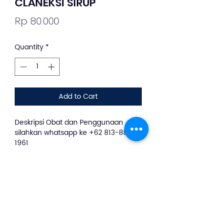
CLANEKSI SIRUP
Price
Rp 80.000
Quantity
*
Add to Cart
Deskripsi Obat dan Penggunaan
silahkan whatsapp ke +62 813-8889-
1961
Claneksi Sirup Kering bermanfaat
untuk mengatasi penyakit akibat
infeksi bakteri pada berbagai bagian
tubuh, termasuk saluran pernapasan,
saluran kemih, kulit dan jaringan,
serta tulang dan sendi. Claneksi Sirup