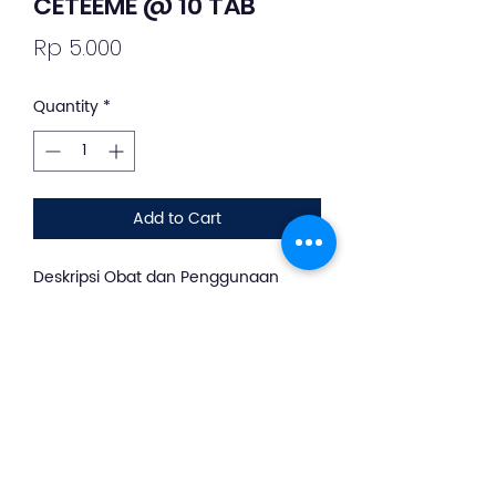
CETEEME @ 10 TAB
Price
Rp 5.000
Quantity
*
Add to Cart
Deskripsi Obat dan Penggunaan
silahkan whatsapp ke +62 813-8889-
1961
Ceteme adalah obat untuk
mengatasi gejala alergi, seperti
bersin, hidung meler, kulit gatal, atau
mata berair. Obat ini juga dapat
meringankan gejala pilek dan flu.