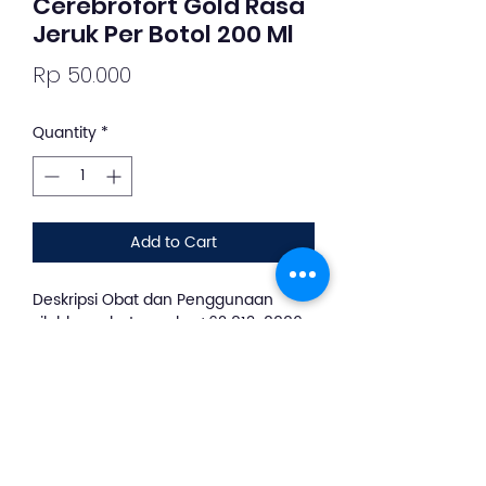
Cerebrofort Gold Rasa
Jeruk Per Botol 200 Ml
Price
Rp 50.000
Quantity
*
Add to Cart
Deskripsi Obat dan Penggunaan
silahkan whatsapp ke +62 813-8889-
1961
Cerebrofort gold sirup vitamin
dengan rasa jeruk yang disukai
anak-anak, berfungsi sebagai nutrisi
otak, pertumbuhan, metabolisme
serta menjaga daya tahan tubuh