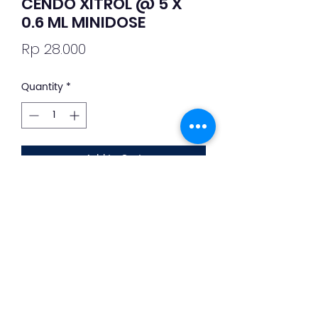
CENDO XITROL @ 5 X
0.6 ML MINIDOSE
Price
Rp 28.000
Quantity
*
Add to Cart
Deskripsi Obat dan Penggunaan
silahkan whatsapp ke +62 813-8889-
1961
Tetes mata untuk infeksi dan
peradangan pada mata.