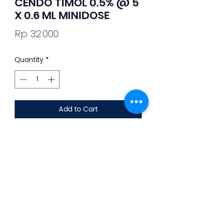
CENDO TIMOL 0.5% @ 5
X 0.6 ML MINIDOSE
Price
Rp 32.000
Quantity
*
Add to Cart
Deskripsi Obat dan Penggunaan
silahkan whatsapp ke +62 813-8889-
1961
Menurunkan tekanan intraokuler
pada penderita glaukoma dan
hipertensi okuler.