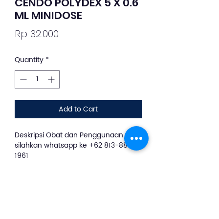
CENDO POLYDEX 5 X 0.6
ML MINIDOSE
Price
Rp 32.000
Quantity
*
Add to Cart
Deskripsi Obat dan Penggunaan
silahkan whatsapp ke +62 813-8889-
1961
CENDO POLYDEX MINIDOSE 0.6 ML
adalah obat tetes mata dengan
kandungan zat aktif kombinasi
Dexamethasone, Polimiksin B, serta
Neomisin sulfat. Obat ini digunakan