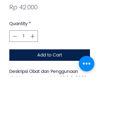
Price
Rp 42.000
Quantity
*
Add to Cart
Deskripsi Obat dan Penggunaan
silahkan whatsapp ke +62 813-8889-
1961
Cataflam digunakan
untuk meredakan nyeri dan
pembengkakan, seperti nyeri gigi,
nyeri perut saat haid, nyeri sendi,
nyeri pasca operasi.