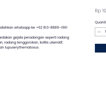
Rp 19
Quanti
silahkan whatsapp ke +62 813-8889-1961
dakan gejala peradangan seperti radang
 radang tenggorokan, kolitis ulseratif,
, dan lupuserythematosus.