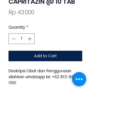
CAPRITAZIN @ 10 TAB
Price
Rp 43.000
Quantity
*
Add to Cart
Deskripsi Obat dan Penggunaan
silahkan whatsapp ke +62 813-8889-
1961
Capritazin digunakan untuk
membantu mengobati gejala alergi
seperi gatal-gatal, ruam kemerahan
pada kulit, mata kemerahan/berair,
dan bersin-bersin. Obat ini bekerja
dengan menghalangi zat kimia