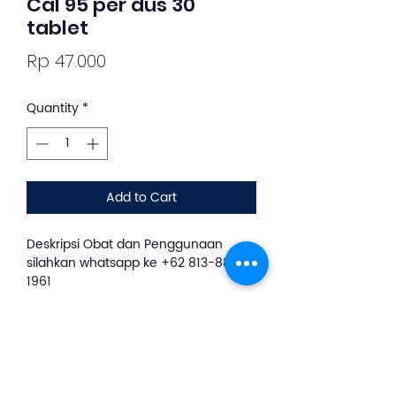
Cal 95 per dus 30
tablet
Price
Rp 47.000
Quantity
*
Add to Cart
Deskripsi Obat dan Penggunaan
silahkan whatsapp ke +62 813-8889-
1961
AL-95 merupakan suplemen yang
mengandung multivitamin dan
mineral, diantaranya yaitu: Kalsium,
Zinc, Boron, dan Magnesium.
Suplemen ini digunakan untuk terapi