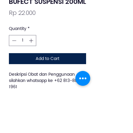
BUFECT SUSPENSI 200ML
Price
Rp 22.000
Quantity
*
Add to Cart
Deskripsi Obat dan Penggunaan
silahkan whatsapp ke +62 813-8889-
1961
Obat ini dapat digunakan untuk nyeri
ringan sampai sedang antara lain
nyeri pada penyakit gigi atau
pencabutan gigi, nyeri pasca bedah,
sakit kepala, gejala artritis reumatoid,
gejala osteoartritis, gejala juvenile