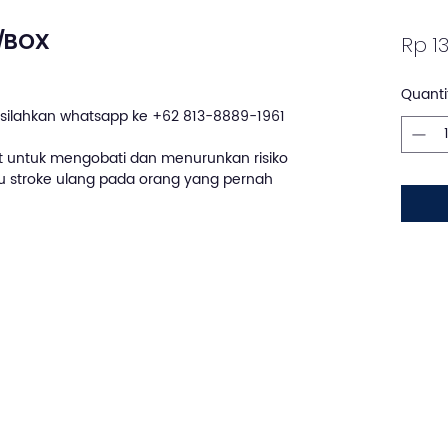
/BOX
Rp 13
Quanti
silahkan whatsapp ke +62 813-8889-1961
at untuk mengobati dan menurunkan risiko
au stroke ulang pada orang yang pernah