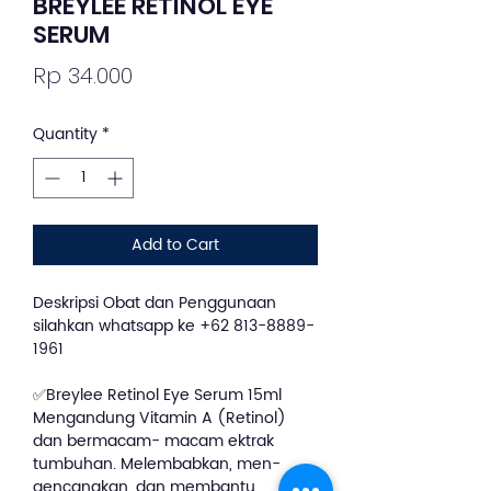
BREYLEE RETINOL EYE
SERUM
Price
Rp 34.000
Quantity
*
Add to Cart
Deskripsi Obat dan Penggunaan
silahkan whatsapp ke +62 813-8889-
1961
✅Breylee Retinol Eye Serum 15ml
Mengandung Vitamin A (Retinol)
dan bermacam- macam ektrak
tumbuhan. Melembabkan, men-
gencangkan, dan membantu