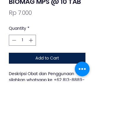
BIOMAG MPS @ 10 TAB
Price
Rp 7.000
Quantity
*
Add to Cart
Deskripsi Obat dan Penggunaan
silahkan whatsapp ke +62 813-8889-
1961
BIOMAG MPS merupakan obat yang
digunakan untuk mengatasi gejala
yang terkait dengan asam lambung
berlebih seperti mual, nyeri lambung
dan nyeri ulu hati.