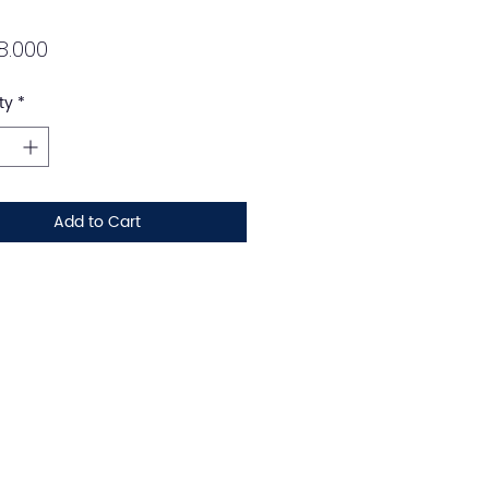
Price
8.000
ty
*
Add to Cart