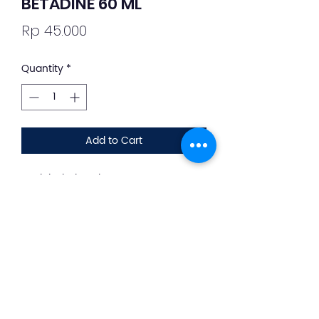
BETADINE 60 ML
Price
Rp 45.000
Quantity
*
Add to Cart
Deskripsi Obat dan Penggunaan
silahkan whatsapp ke +62 813-8889-
1961
Betadine adalah produk antiseptik
yang bermanfaat untuk mencegah
pertumbuhan dan membunuh
kuman penyebab infeksi