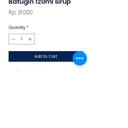
Batugin 120ml sirup
Price
Rp 31.000
Quantity
*
Add to Cart
Deskripsi Obat dan Penggunaan
silahkan whatsapp ke +62 813-8889-
1961
Membantu meluruhkan batu urin d
ginjal dan sluran kemih, serta
membantu melancarkan buang air
kecil.