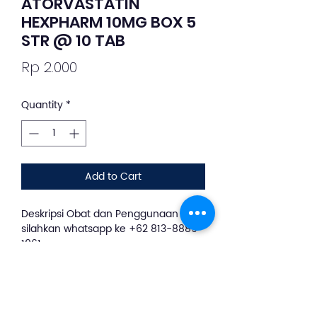
ATORVASTATIN
HEXPHARM 10MG BOX 5
STR @ 10 TAB
Price
Rp 2.000
Quantity
*
Add to Cart
Deskripsi Obat dan Penggunaan
silahkan whatsapp ke +62 813-8889-
1961
Obat ini bekerja dengan menurunkan
jumlah kolesterol yang dibuat oleh
hati, dengan menurunkan kadar