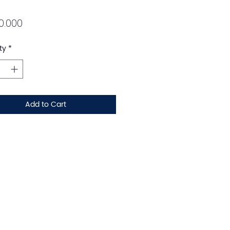
Price
0.000
ty
*
Add to Cart