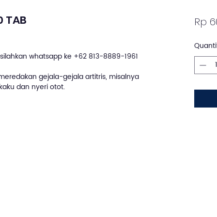
0 TAB
Rp 6
Quanti
silahkan whatsapp ke +62 813-8889-1961
eredakan gejala-gejala artitris, misalnya
aku dan nyeri otot.