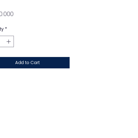
Price
0.000
ty
*
Add to Cart