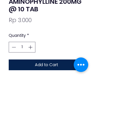
AMINOPHYLLINE 200MG
@ 10 TAB
Price
Rp 3.000
Quantity
*
Add to Cart
Deskripsi Obat dan Penggunaan
silahkan whatsapp ke +62 813-8889-
1961
Obat untuk keluhan pada napas
berat atau mengi dan sesak napas
pada penderita asma, bronkitis atau
penyakit paru.