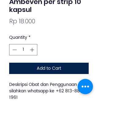
Ambeven per strip 10
kapsul
Price
Rp 18.000
Quantity
*
Add to Cart
Deskripsi Obat dan Penggunaan
silahkan whatsapp ke +62 813-8889-
1961
Ambeven berisi Ekstrak Akar
Ranggitan (Rubia cordifolia)
mengandung senyawa alkaloid yang
dapat mengurangi gejala wasir
terutama bila terjadi pendarahan