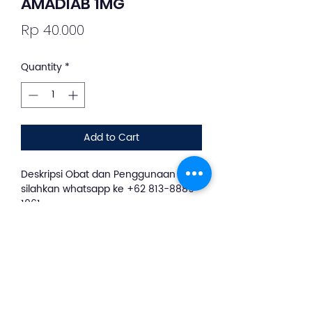
AMADIAB 1MG
Price
Rp 40.000
Quantity
*
Add to Cart
Deskripsi Obat dan Penggunaan
silahkan whatsapp ke +62 813-8889-
1961
AMADIAB digunakan sebagai obat
anti diabetes mellitus tipe 2 atau
Non-Insulin-Dependent (type II)
Diabetes Melitus (NIDDM) dimana
kadar glukosa darah tidak dapat
hanya dikontrol dengan diet dan