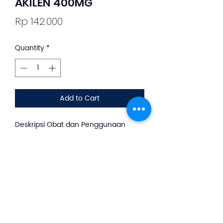
AKILEN 400MG
Price
Rp 142.000
Quantity
*
Add to Cart
Deskripsi Obat dan Penggunaan
silahkan whatsapp ke +62 813-8889-
1961
Akilen adalah obat antibiotik yang
mengandung ofloxacin dan tersedia
dalam bentuk tablet dan tetes
telinga. Obat ini digunakan untuk
menangani infeksi bakteri.