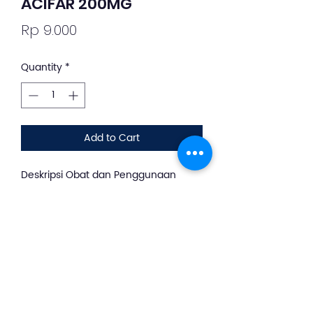
ACIFAR 200MG
Price
Rp 9.000
Quantity
*
Add to Cart
Deskripsi Obat dan Penggunaan
silahkan whatsapp ke +62 813-8889-
1961
ACIFAR 200MG TAB 100S adalah obat
golongan antivirus yang diindikasikan
untuk pengobatan infeksi herpes
simpleks pada kulit & membran
mukosa.