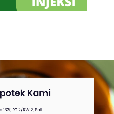
ACCU CHEK AC
Price
Rp 450.000
Apotek Kami
o.133f, RT.2/RW.2, Bali