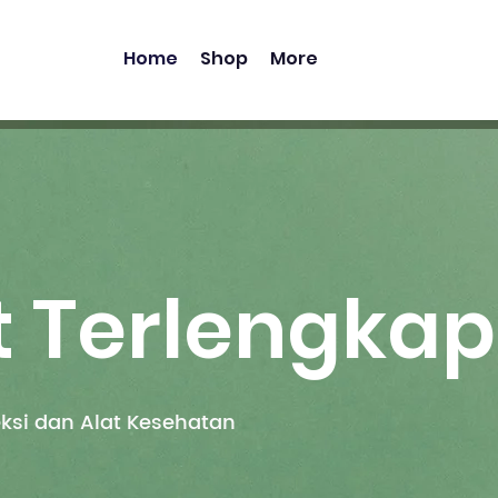
Home
Shop
More
t Terlengkap
eksi dan Alat Kesehatan