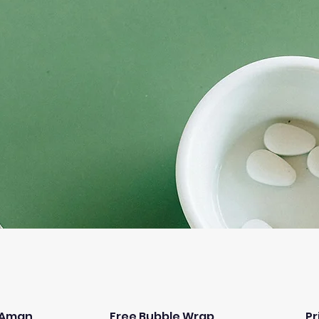
& Aman
Free Bubble Wrap
Pr